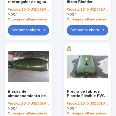
rectangular de agua
litros Bladder
Equipo de biogás
de PVC 5000L para
infladable plástico
Precio:
USD10-USD998/PCS
Precio:
USD10-USD998/PCS
almacenamiento de
almohada grande de
MOQ:
Piscina
1
MOQ:
1
agua de lluvia
PVC / TPU tanque de
almacenamiento de
Obtenga el último precio
Obtenga el último precio
agua flexible
productos al aire libre
Contactar ahora
Contactar ahora
Fabricados a medida
Blasas de
Precio de fábrica
almacenamiento de
Plastic Flexible PVC
agua flexibles de 100
Tanque de agua
Precio:
USD10-USD998/PCS
Precio:
USD10-USD998/PCS
m3 para sistemas de
Flexible Tanque de
MOQ:
1
MOQ:
1
riego de granjas
almacenamiento de
agua Flexible PVC
Obtenga el último precio
Obtenga el último precio