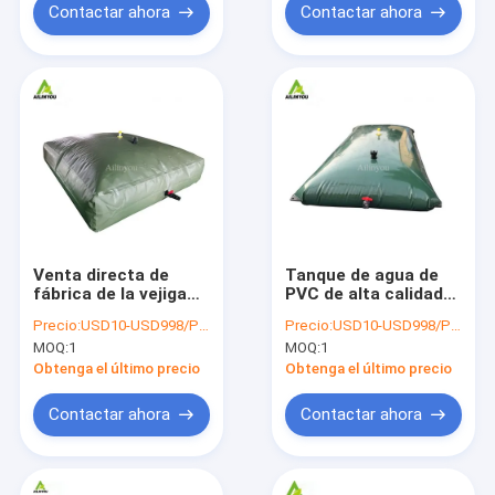
de lluvia Tanque de
Contactar ahora
Contactar ahora
agua de PVC
Venta directa de
Tanque de agua de
fábrica de la vejiga
PVC de alta calidad
de almacenamiento
Flexible de 10000
Precio:
USD10-USD998/PCS
Precio:
USD10-USD998/PCS
de agua flexible
litros Tanques de
MOQ:
1
MOQ:
1
depósito de la vejiga
almacenamiento de
de agua cuadrada
PVC de la vejiga para
Obtenga el último precio
Obtenga el último precio
plegable
la venta
Contactar ahora
Contactar ahora