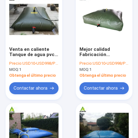
Venta en caliente
Mejor calidad
Tanque de agua pvc
Fabricación
plegable 200L 5000L
almohada plegable
Precio:
USD10-USD998/PCS
Precio:
USD10-USD998/PCS
600000L vejiga
plegable de PVC
MOQ:
1
MOQ:
1
inflable, vejiga de
almacenaje tanque
agua de riego,
de agua flexible para
Obtenga el último precio
Obtenga el último precio
contenedor de agua
riego
Contactar ahora
Contactar ahora
Inicio
Productos
Sobre nosotros