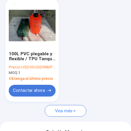
100L PVC plegable y
flexible / TPU Tanque
de almacenamiento
Precio:
USD10-USD998/PCS
de agua de lona
MOQ:
1
tanques de
almacenamiento de
Obtenga el último precio
agua potable
Contactar ahora
Vea más