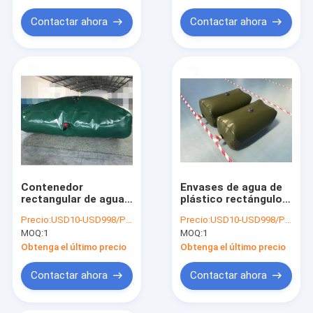
Bladder de
almacenamiento
Contactar ahora
Contactar ahora
Contenedor
Envases de agua de
rectangular de agua
plástico rectángulo
de PVC 5000L para
pvc flexibles a
Precio:
USD10-USD998/PCS
Precio:
USD10-USD998/PCS
almacenamiento de
medida
MOQ:
1
MOQ:
1
agua de lluvia
Obtenga el último precio
Obtenga el último precio
Contactar ahora
Contactar ahora