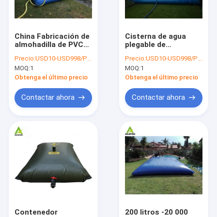
Visita a la fábrica
Control de Calidad
China Fabricación de
Cisterna de agua
almohadilla de PVC
plegable de
Contacto
plegable de la vejiga
reutilización de PVC
Precio:
USD10-USD998/PCS
Precio:
USD10-USD998/PCS
inflable
de 100-100000L
MOQ:
1
MOQ:
1
almacenamiento
Cisterna de agua
noticias
tanque de agua
portátil
Obtenga el último precio
Obtenga el último precio
flexible
Contactar ahora
Contactar ahora
Tanque de almacenamiento de agua flexible
el tanque de la piscicultura
Blasera de almacenamiento de combustible
Tanques de cebolla autoportantes
Contención de vertidos de petróleo Berms/Boom
Contenedor
200 litros -20 000