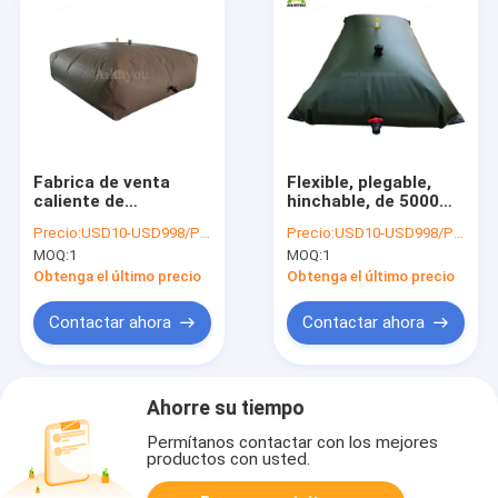
Fabrica de venta
Flexible, plegable,
caliente de
hinchable, de 5000
almacenamiento de
litros de capacidad
Precio:
USD10-USD998/PCS
Precio:
USD10-USD998/PCS
líquidos Bladder
de almacenamiento
MOQ:
1
MOQ:
1
tanque bolsas de
de agua, de lona de
agua plegables para
PVC, tanque de
Obtenga el último precio
Obtenga el último precio
el tratamiento de
almacenamiento de
líquidos 1m3 ~
agua de forma
Contactar ahora
Contactar ahora
100m3
cuadrada
Ahorre su tiempo
Permítanos contactar con los mejores
productos con usted.