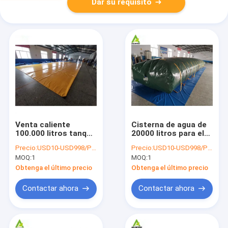
Dar su requisito
Venta caliente
Cisterna de agua de
100.000 litros tanque
20000 litros para el
de agua de
transporte en
Precio:
USD10-USD998/PCS
Precio:
USD10-USD998/PCS
almacenamiento de
camión o barco
MOQ:
1
MOQ:
1
la vejiga de riego
tanque de agua
Obtenga el último precio
Obtenga el último precio
Contactar ahora
Contactar ahora