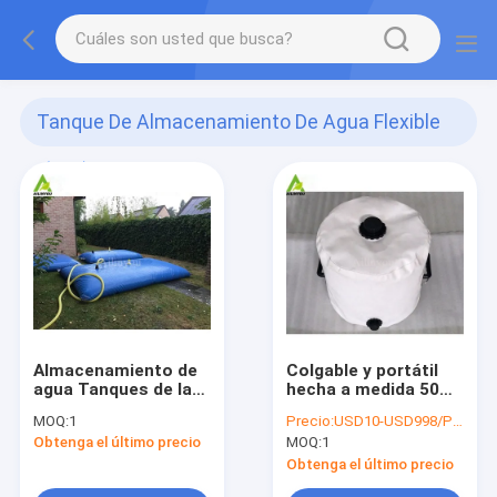
Tanque De Almacenamiento De Agua Flexible
(430)
Almacenamiento de
Colgable y portátil
agua Tanques de la
hecha a medida 50
vejiga
litros tanque de agua
MOQ:
1
Precio:
USD10-USD998/PCS
Almacenamiento de
de PVC flexible de
Obtenga el último precio
MOQ:
1
plástico Colgable
acampada de la
Colchón de
vejiga de agua
Obtenga el último precio
recolección de agua