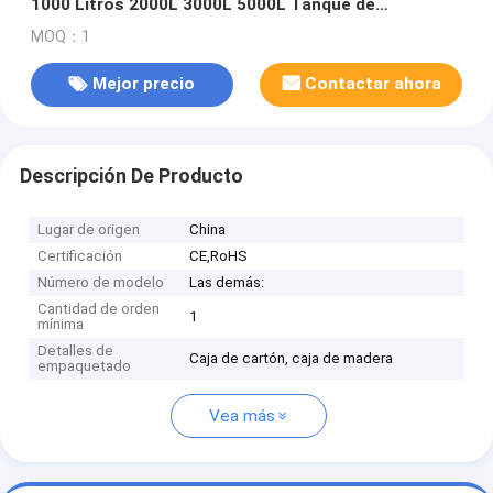
1000 Litros 2000L 3000L 5000L Tanque de
Almacenamiento de Agua de PVC Negro o Azul
MOQ：1
Mejor precio
Contactar ahora
Descripción De Producto
Lugar de origen
China
Certificación
CE,RoHS
Número de modelo
Las demás:
Cantidad de orden
1
mínima
Detalles de
Caja de cartón, caja de madera
empaquetado
Vea más