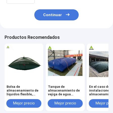
Negro o Azul
Continuar
Productos Recomendados
Bolsa de
Tanque de
En el caso de l
almacenamiento de
almacenamiento de
instalaciones 
líquidos flexible,
vejiga de agua
almacenamien
tanque de
flexible de 2000
aguas residual
almacenamiento de
galones Tanque de
utilizará un s
Mejor precio
Mejor precio
Mejor pre
agua tipo almohada
almacenamiento de
de almacenam
plegable, con tubo de
vejiga de agua
de aguas resid