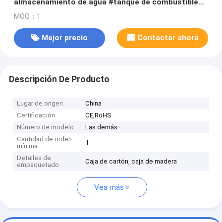
almacenamiento de agua #tanque de combustible
Ailinyou Hot Sale 5000 L 10000L 20000L Bladder de
MOQ：1
almacenamiento de agua con color gris para el agua
Mejor precio
Contactar ahora
Descripción De Producto
Lugar de origen
China
Certificación
CE,RoHS
Número de modelo
Las demás:
Cantidad de orden
1
mínima
Detalles de
Caja de cartón, caja de madera
empaquetado
Vea más