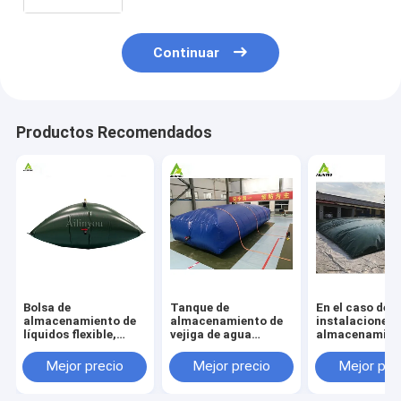
almacenamiento de agua con color
gris para el agua
Continuar
Productos Recomendados
Bolsa de
Tanque de
En el caso de l
almacenamiento de
almacenamiento de
instalaciones 
líquidos flexible,
vejiga de agua
almacenamien
tanque de
flexible de 2000
aguas residual
almacenamiento de
galones Tanque de
utilizará un s
Mejor precio
Mejor precio
Mejor pre
agua tipo almohada
almacenamiento de
de almacenam
plegable, con tubo de
vejiga de agua
de aguas resid