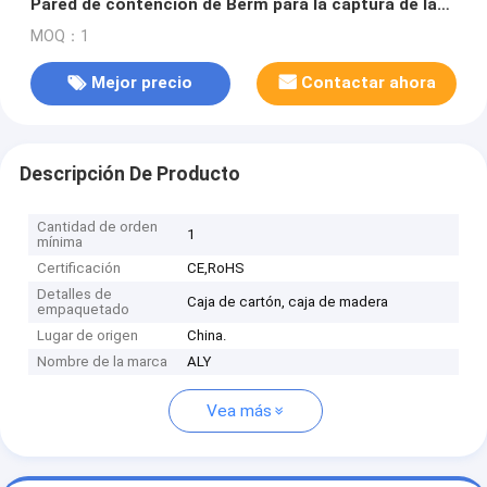
Pared de contención de Berm para la captura de las
fugas molestas y derrames de los vehículos
MOQ：1
Mejor precio
Contactar ahora
Descripción De Producto
Cantidad de orden
1
mínima
Certificación
CE,RoHS
Detalles de
Caja de cartón, caja de madera
empaquetado
Lugar de origen
China.
Nombre de la marca
ALY
Vea más