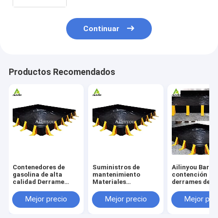
vehículos
Continuar
Productos Recomendados
Contenedores de
Suministros de
Ailinyou Barre
gasolina de alta
mantenimiento
contención de
calidad Derrame
Materiales
derrames de ac
químico Berm para
duraderos y fácil de
medida de alta
evitar fugas para
transportar
calidad para e
Mejor precio
Mejor precio
Mejor pre
tanque IBC
Protección contra
la fuga de líqu
derrames químicos