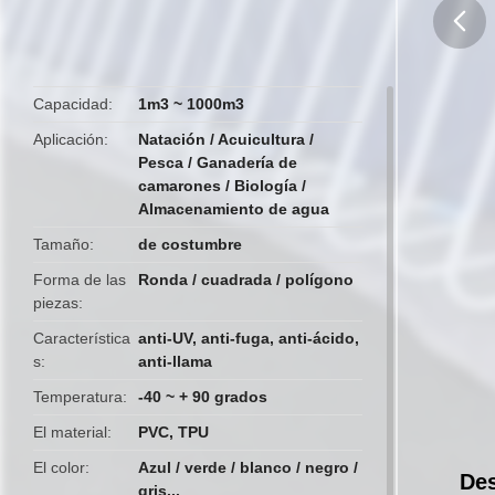
butto
Capacidad
1m3 ~ 1000m3
Aplicación
Natación / Acuicultura /
Pesca / Ganadería de
camarones / Biología /
Almacenamiento de agua
Tamaño
de costumbre
Forma de las
Ronda / cuadrada / polígono
piezas
Característica
anti-UV, anti-fuga, anti-ácido,
s
anti-llama
Temperatura
-40 ~ + 90 grados
El material
PVC, TPU
El color
Azul / verde / blanco / negro /
Des
gris...