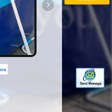
button
ora