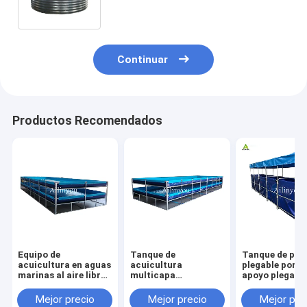
Coaming Protección
Continuar
Productos Recomendados
Equipo de
Tanque de
Tanque de pes
acuicultura en aguas
acuicultura
plegable portát
marinas al aire libre
multicapa
apoyo plegabl
Recirculación de
personalizable para
duradero para 
peces y camarones
cultivo de peces y
agricultura
Mejor precio
Mejor precio
Mejor pre
de plástico estanque
camarones de alta