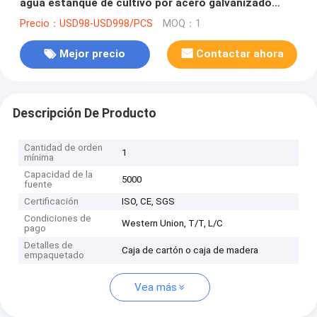
agua estanque de cultivo por acero galvanizado
Coaming Protección
Precio：USD98-USD998/PCS
MOQ：1
Mejor precio
Contactar ahora
Descripción De Producto
Cantidad de orden
1
mínima
Capacidad de la
5000
fuente
Certificación
ISO, CE, SGS
Condiciones de
Western Union, T/T, L/C
pago
Detalles de
Caja de cartón o caja de madera
empaquetado
Vea más