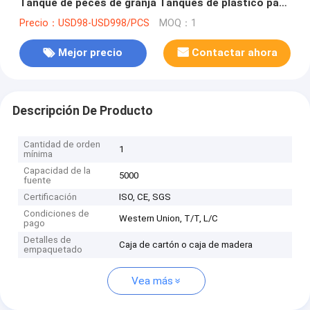
Tanque de peces de granja Tanques de plástico para
piscifactoría
Precio：USD98-USD998/PCS
MOQ：1
Mejor precio
Contactar ahora
Descripción De Producto
Cantidad de orden
1
mínima
Capacidad de la
5000
fuente
Certificación
ISO, CE, SGS
Condiciones de
Western Union, T/T, L/C
pago
Detalles de
Caja de cartón o caja de madera
empaquetado
Vea más