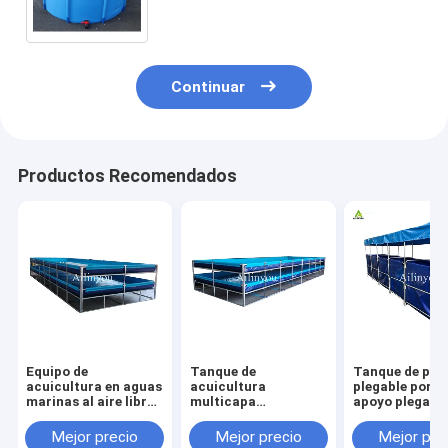
plástico para piscifactoría
Continuar
Productos Recomendados
Equipo de
Tanque de
Tanque de pes
acuicultura en aguas
acuicultura
plegable portát
marinas al aire libre
multicapa
apoyo plegabl
Recirculación de
personalizable para
duradero para 
peces y camarones
cultivo de peces y
agricultura
Mejor precio
Mejor precio
Mejor pre
de plástico estanque
camarones de alta