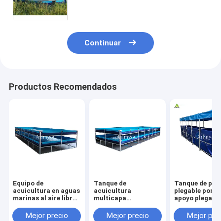
interiores crianza de cangrejos
cajas de cangrejo
Continuar
Productos Recomendados
Equipo de
Tanque de
Tanque de pes
acuicultura en aguas
acuicultura
plegable portát
marinas al aire libre
multicapa
apoyo plegabl
Recirculación de
personalizable para
duradero para 
peces y camarones
cultivo de peces y
agricultura
Mejor precio
Mejor precio
Mejor pre
de plástico estanque
camarones de alta