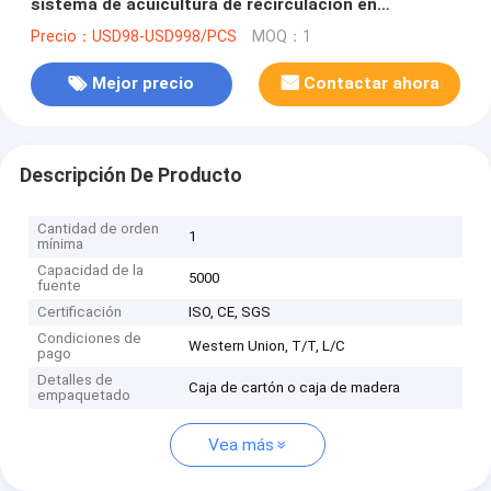
sistema de acuicultura de recirculación en
interiores crianza de cangrejos cajas de cangrejo
Precio：USD98-USD998/PCS
MOQ：1
Mejor precio
Contactar ahora
Descripción De Producto
Cantidad de orden
1
mínima
Capacidad de la
5000
fuente
Certificación
ISO, CE, SGS
Condiciones de
Western Union, T/T, L/C
pago
Detalles de
Caja de cartón o caja de madera
empaquetado
Vea más