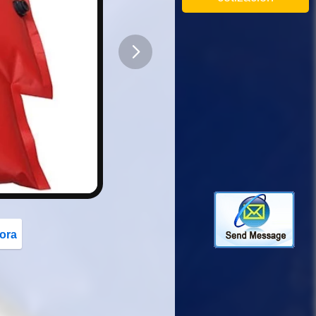
button
ora