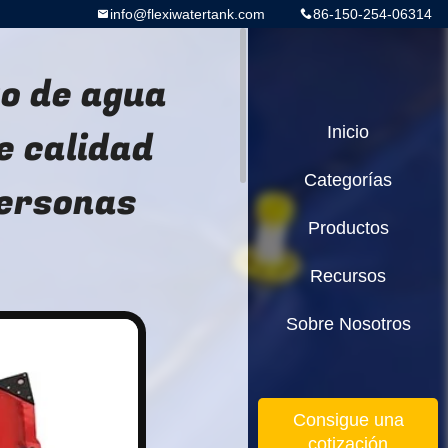
info@flexiwatertank.com
86-150-254-06314
to de agua
e calidad
Inicio
Categorías
personas
Productos
Recursos
Sobre Nosotros
Consigue una
cotización