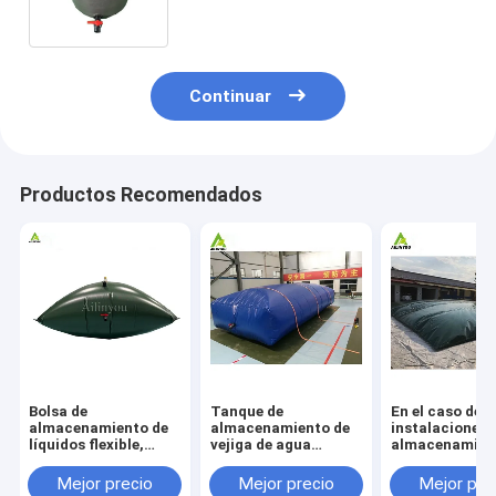
almohada tanques
Continuar
Productos Recomendados
Bolsa de
Tanque de
En el caso de l
almacenamiento de
almacenamiento de
instalaciones 
líquidos flexible,
vejiga de agua
almacenamien
tanque de
flexible de 2000
aguas residual
almacenamiento de
galones Tanque de
utilizará un s
Mejor precio
Mejor precio
Mejor pre
agua tipo almohada
almacenamiento de
de almacenam