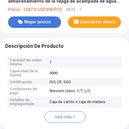
almacenamiento de la vejiga de acampada de agua
de almohada tanques
Precio：USD10-USD998/PCS
MOQ：1
Mejor precio
Contactar ahora
Descripción De Producto
Cantidad de orden
1
mínima
Capacidad de la
5000
fuente
Certificación
ISO, CE, SGS
Condiciones de
Western Union, T/T, L/C
pago
Detalles de
Caja de cartón o caja de madera
empaquetado
Vea más