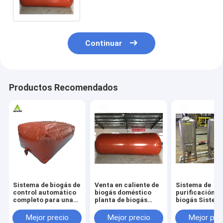
África Central Precio bajo
Continuar
Productos Recomendados
Sistema de biogás de
Venta en caliente de
Sistema de
control automático
biogás doméstico
purificación d
completo para una
planta de biogás
biogás Sistem
digestión anaeróbica
hogar digestor de
filtro de depu
ecológica y
biogás equipo de
de H2S Equipo
Mejor precio
Mejor precio
Mejor pre
sostenible
producción de