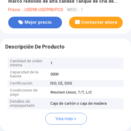
marco redondo de alta calidad Tanque de cría de
camarón personalizado Tanque de agua con marco
Precio：USD98-USD998/PCS
MOQ：1
de pvc
Mejor precio
Contactar ahora
Descripción De Producto
Cantidad de orden
1
mínima
Capacidad de la
5000
fuente
Certificación
ISO, CE, SGS
Condiciones de
Western Union, T/T, L/C
pago
Detalles de
Caja de cartón o caja de madera
empaquetado
Vea más