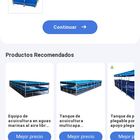
personalizado Tanque de agua con
marco de pvc
Continuar
Productos Recomendados
Equipo de
Tanque de
Tanque de pes
acuicultura en aguas
acuicultura
plegable portát
marinas al aire libre
multicapa
apoyo plegabl
Recirculación de
personalizable para
duradero para 
peces y camarones
cultivo de peces y
agricultura
Mejor precio
Mejor precio
Mejor pre
de plástico estanque
camarones de alta