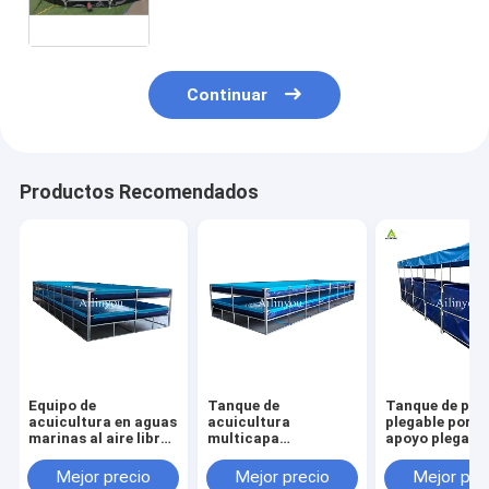
de acuicultura de recirculación de
RAS acuapónico
Continuar
Productos Recomendados
Equipo de
Tanque de
Tanque de pes
acuicultura en aguas
acuicultura
plegable portát
marinas al aire libre
multicapa
apoyo plegabl
Recirculación de
personalizable para
duradero para 
peces y camarones
cultivo de peces y
agricultura
Mejor precio
Mejor precio
Mejor pre
de plástico estanque
camarones de alta