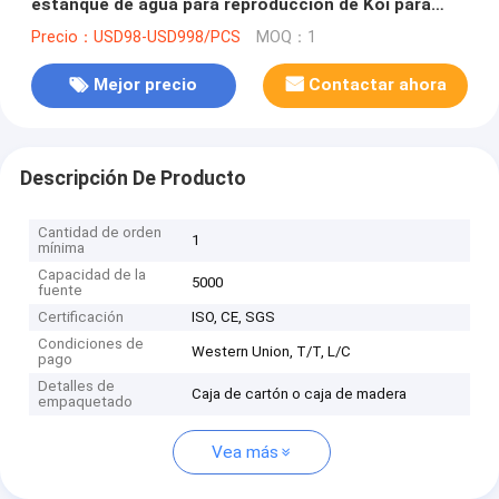
estanque de agua para reproducción de Koi para
sistema de acuicultura de recirculación de RAS
Precio：USD98-USD998/PCS
MOQ：1
acuapónico
Mejor precio
Contactar ahora
Descripción De Producto
Cantidad de orden
1
mínima
Capacidad de la
5000
fuente
Certificación
ISO, CE, SGS
Condiciones de
Western Union, T/T, L/C
pago
Detalles de
Caja de cartón o caja de madera
empaquetado
Vea más