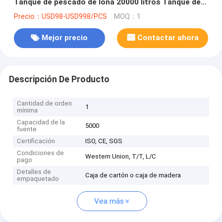
Tanque de pescado de lona 20000 litros Tanque de
pescado
Precio：USD98-USD998/PCS
MOQ：1
Mejor precio
Contactar ahora
Descripción De Producto
Cantidad de orden
1
mínima
Capacidad de la
5000
fuente
Certificación
ISO, CE, SGS
Condiciones de
Western Union, T/T, L/C
pago
Detalles de
Caja de cartón o caja de madera
empaquetado
Vea más