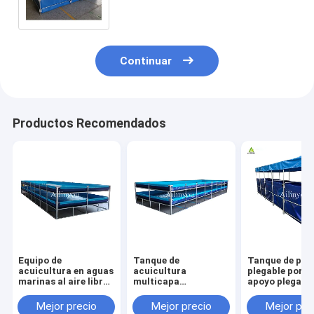
Tanque de pescado
Continuar
Productos Recomendados
Equipo de
Tanque de
Tanque de pes
acuicultura en aguas
acuicultura
plegable portát
marinas al aire libre
multicapa
apoyo plegabl
Recirculación de
personalizable para
duradero para 
peces y camarones
cultivo de peces y
agricultura
Mejor precio
Mejor precio
Mejor pre
de plástico estanque
camarones de alta