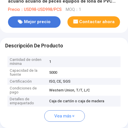
acuario acuario de peces equipos de lona de PVC
acuicultura acuario de peces
Precio：USD98-USD998/PCS
MOQ：1
Mejor precio
Contactar ahora
Descripción De Producto
Cantidad de orden
1
mínima
Capacidad de la
5000
fuente
Certificación
ISO, CE, SGS
Condiciones de
Western Union, T/T, L/C
pago
Detalles de
Caja de cartón o caja de madera
empaquetado
Vea más