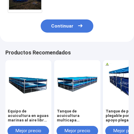
de PVC acuicultura acuario de
peces
Continuar
Productos Recomendados
Equipo de
Tanque de
Tanque de pes
acuicultura en aguas
acuicultura
plegable portát
marinas al aire libre
multicapa
apoyo plegabl
Recirculación de
personalizable para
duradero para 
peces y camarones
cultivo de peces y
agricultura
Mejor precio
Mejor precio
Mejor pre
de plástico estanque
camarones de alta