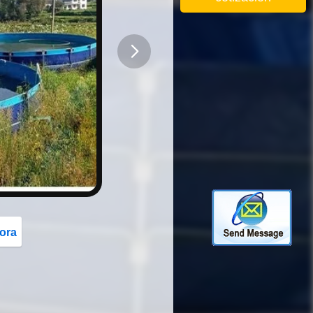
button
ora