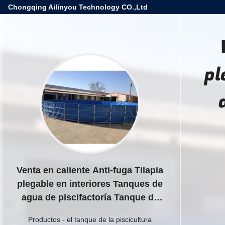
Chongqing Ailinyou Technology CO.,Ltd
pl
Venta en caliente Anti-fuga Tilapia
plegable en interiores Tanques de
agua de piscifactoría Tanque de
peces de marco de plástico
Productos
-
el tanque de la piscicultura
plegable