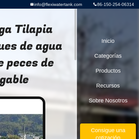
info@flexiwatertank.com
86-150-254-06314
ga Tilapia
ques de agua
Inicio
Categorías
e peces de
Productos
egable
Recursos
Sobre Nosotros
Consigue una
cotización