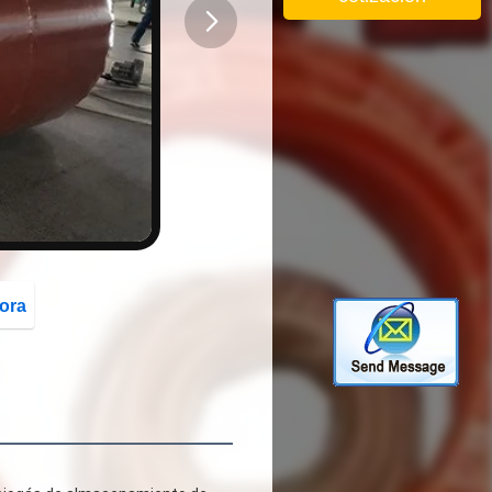
button
ora