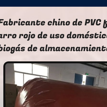
Fabricante chino de PVC f
arro rojo de uso doméstic
biogás de almacenamiento