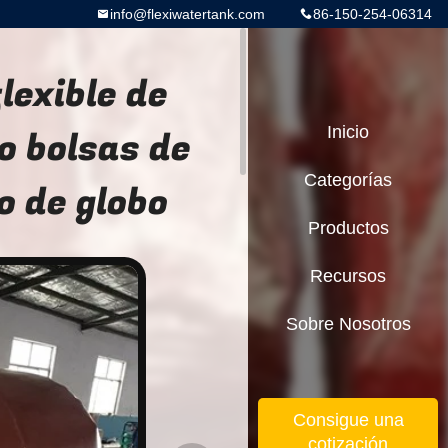
info@flexiwatertank.com
86-150-254-06314
lexible de
o bolsas de
Inicio
Categorías
 de globo
Productos
Recursos
Sobre Nosotros
Consigue una
cotización