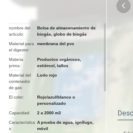
butto
nombre del
Bolsa de almacenamiento de
artículo
biogás, globo de biogás
Material para
membrana del pvc
el digestor
Materia
Productos orgánicos,
prima
estiércol, tallos
Material del
Lodo rojo
contenedor
de gas
El color
Rojo/azul/blanco o
personalizado
Desc
Capacidad
2 a 2000 m3
Característica
A prueba de agua, ignífugo,
s
móvil