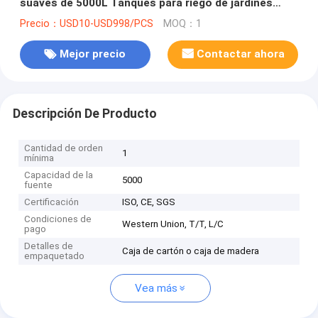
suaves de 5000L Tanques para riego de jardines
agrícolas
Precio：USD10-USD998/PCS
MOQ：1
Mejor precio
Contactar ahora
Descripción De Producto
Cantidad de orden
1
mínima
Capacidad de la
5000
fuente
Certificación
ISO, CE, SGS
Condiciones de
Western Union, T/T, L/C
pago
Detalles de
Caja de cartón o caja de madera
empaquetado
Vea más