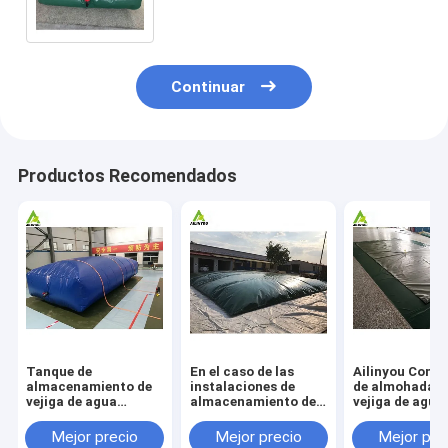
jardines agrícolas
Continuar
Productos Recomendados
Tanque de
En el caso de las
Ailinyou Cont
almacenamiento de
instalaciones de
de almohada c
vejiga de agua
almacenamiento de
vejiga de agua
flexible de 2000
aguas residuales, se
lonas de PVC/
galones Tanque de
utilizará un sistema
flexible 10000
Mejor precio
Mejor precio
Mejor pre
almacenamiento de
de almacenamiento