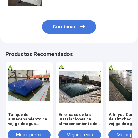
de líquidos Blasas y revestimientos
Agua de almohada
Continuar
Productos Recomendados
Tanque de
En el caso de las
Ailinyou Cont
almacenamiento de
instalaciones de
de almohada c
vejiga de agua
almacenamiento de
vejiga de agua
flexible de 2000
aguas residuales, se
lonas de PVC/
galones Tanque de
utilizará un sistema
flexible 10000
Mejor precio
Mejor precio
Mejor pre
almacenamiento de
de almacenamiento