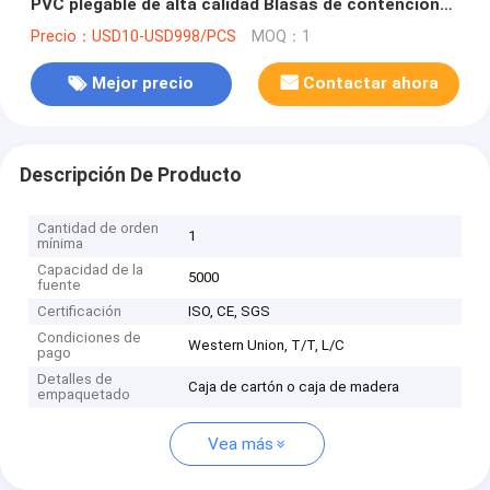
PVC plegable de alta calidad Blasas de contención
de líquidos Blasas y revestimientos Agua de
Precio：USD10-USD998/PCS
MOQ：1
almohada
Mejor precio
Contactar ahora
Descripción De Producto
Cantidad de orden
1
mínima
Capacidad de la
5000
fuente
Certificación
ISO, CE, SGS
Condiciones de
Western Union, T/T, L/C
pago
Detalles de
Caja de cartón o caja de madera
empaquetado
Vea más