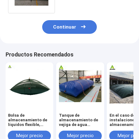
Continuar
Productos Recomendados
Bolsa de
Tanque de
En el caso de l
almacenamiento de
almacenamiento de
instalaciones 
líquidos flexible,
vejiga de agua
almacenamien
tanque de
flexible de 2000
aguas residual
almacenamiento de
galones Tanque de
utilizará un s
Mejor precio
Mejor precio
Mejor pre
agua tipo almohada
almacenamiento de
de almacenam