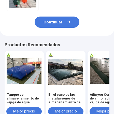
lonas de PVC.
Continuar
Productos Recomendados
Tanque de
En el caso de las
Ailinyou Cont
almacenamiento de
instalaciones de
de almohada c
vejiga de agua
almacenamiento de
vejiga de agua
flexible de 2000
aguas residuales, se
lonas de PVC/
galones Tanque de
utilizará un sistema
flexible 10000
Mejor precio
Mejor precio
Mejor pre
almacenamiento de
de almacenamiento