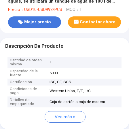
aguas, se utilizará un tanque de agua de 100 l de
lonas de PVC.
Precio：USD10-USD998/PCS
MOQ：1
Mejor precio
Contactar ahora
Descripción De Producto
Cantidad de orden
1
mínima
Capacidad de la
5000
fuente
Certificación
ISO, CE, SGS
Condiciones de
Western Union, T/T, L/C
pago
Detalles de
Caja de cartón o caja de madera
empaquetado
Vea más