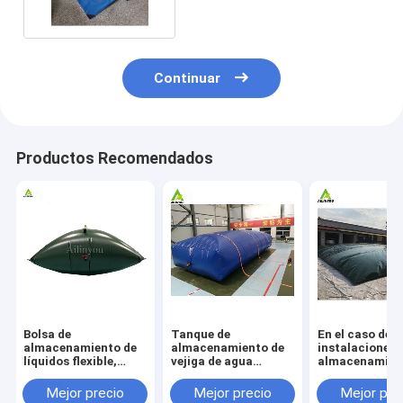
Continuar
Productos Recomendados
Bolsa de
Tanque de
En el caso de l
almacenamiento de
almacenamiento de
instalaciones 
líquidos flexible,
vejiga de agua
almacenamien
tanque de
flexible de 2000
aguas residual
almacenamiento de
galones Tanque de
utilizará un s
Mejor precio
Mejor precio
Mejor pre
agua tipo almohada
almacenamiento de
de almacenam