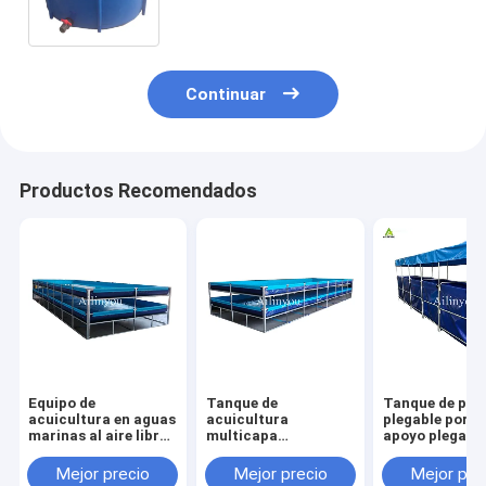
la cría de peces
Continuar
Productos Recomendados
Equipo de
Tanque de
Tanque de pes
acuicultura en aguas
acuicultura
plegable portát
marinas al aire libre
multicapa
apoyo plegabl
Recirculación de
personalizable para
duradero para 
peces y camarones
cultivo de peces y
agricultura
Mejor precio
Mejor precio
Mejor pre
de plástico estanque
camarones de alta