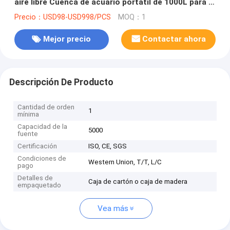
aire libre Cuenca de acuario portátil de 1000L para la
cría de peces
Precio：USD98-USD998/PCS
MOQ：1
Mejor precio
Contactar ahora
Descripción De Producto
Cantidad de orden
1
mínima
Capacidad de la
5000
fuente
Certificación
ISO, CE, SGS
Condiciones de
Western Union, T/T, L/C
pago
Detalles de
Caja de cartón o caja de madera
empaquetado
Vea más