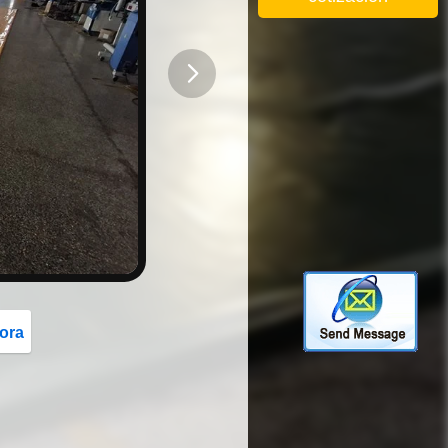
button
ora