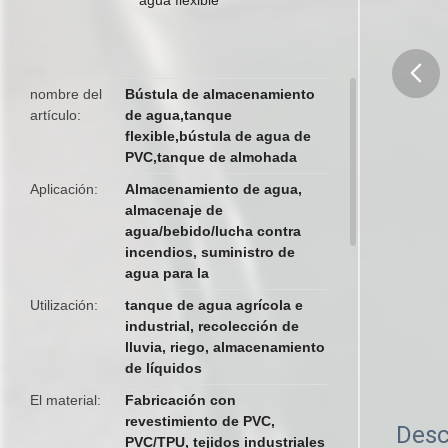
nombre del
Bústula de almacenamiento
artículo
de agua,tanque
butto
flexible,bústula de agua de
PVC,tanque de almohada
Aplicación
Almacenamiento de agua,
almacenaje de
agua/bebido/lucha contra
incendios, suministro de
agua para la
Utilización
tanque de agua agrícola e
industrial, recolección de
lluvia, riego, almacenamiento
de líquidos
El material
Fabricación con
revestimiento de PVC,
Desc
PVC/TPU, tejidos industriales