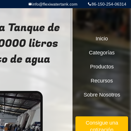
info@flexiwatertank.com
86-150-254-06314
a Tanque de
0000 litros
Inicio
Categorías
o de agua
Productos
Recursos
Sobre Nosotros
Consigue una
cotización